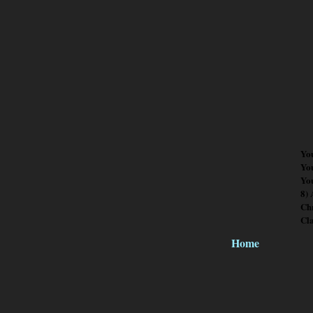
Yo
Yo
You
8)
Chr
Cl
Home