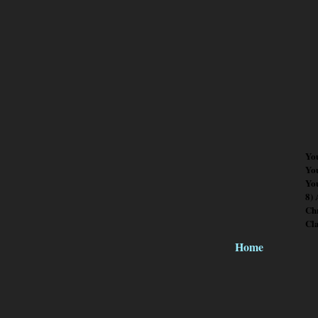
Yo
Yo
You
8)
Chr
Cl
Home