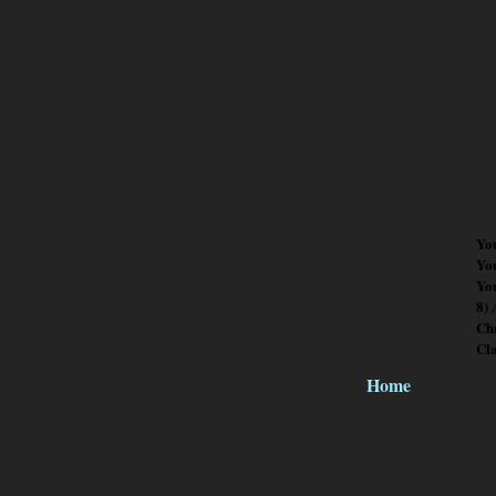
Yo
Yo
You
8)
Chr
Cl
Home