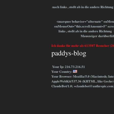
Bewegt Sich nach links , stoßt ab in die andere Ric
<marquee behavior="alternate" onMou
onMouseOut="this.scrollAmount=5" scro
links , stoßt ab in die andere Richtun
Mauszeiger darüberfä
Ich danke für mehr als 613507 Besucher (2
paddys-blog
Your Ip: 216.73.216.51
Your Country:
Your Browser: Mozilla/5.0 (Macintosh; Int
AppleWebKit/537.36 (KHTML, like Gecko) 
ClaudeBot/1.0; +claudebot@anthropic.com