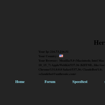
Her
Your Ip: 216.73.216.51
Your Country:
Your Browser: Mozilla/5.0 (Macintosh; Intel Mac
10_15_7) AppleWebKit/537.36 (KHTML, like Gec
Chrome/131.0.0.0 Safari/537.36; ClaudeBot/1.0;
+claudebot@anthropic.com)
Home
Forum
Speedtest