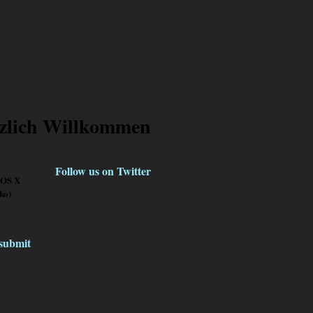
zlich Willkommen
Follow us on Twitter
 OS X
ko)
klicke
hier
submit
»
Mehr lesen