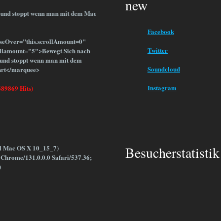
new
htung und stoppt wenn man mit dem Mauszeiger darüberfährt
Facebook
seOver="this.scrollAmount=0"
Twitter
llamount="5">Bewegt Sich nach
g und stoppt wenn man mit dem
Soundcloud
hrt</marquee>
Instagram
689869 Hits)
el Mac OS X 10_15_7)
Besucherstatistik
Chrome/131.0.0.0 Safari/537.36;
)