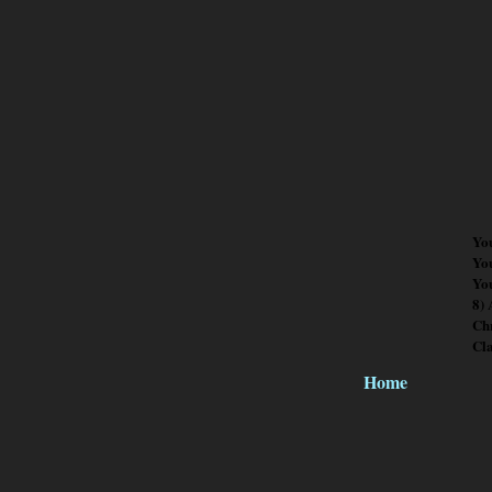
Yo
Yo
You
8)
Chr
Cl
Home