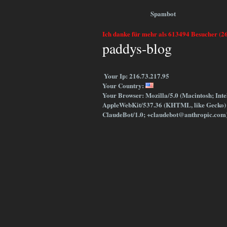
Spamb
Ich danke für mehr als 613494 Besucher (2
paddys-blog
Your Ip: 216.73.217.95
Your Country:
Your Browser: Mozilla/5.0 (Macintosh; Int
AppleWebKit/537.36 (KHTML, like Gecko) 
ClaudeBot/1.0; +claudebot@anthropic.com