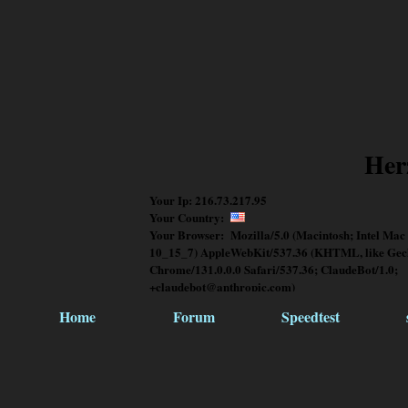
Her
Your Ip: 216.73.217.95
Your Country:
Your Browser: Mozilla/5.0 (Macintosh; Intel Mac
10_15_7) AppleWebKit/537.36 (KHTML, like Gec
Chrome/131.0.0.0 Safari/537.36; ClaudeBot/1.0;
+claudebot@anthropic.com)
Home
Forum
Speedtest