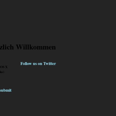
zlich Willkommen
Follow us on Twitter
 OS X
ko)
klicke
hier
submit
»
Mehr lesen