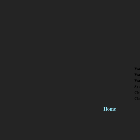
Yo
Yo
You
8)
Chr
Cl
Home