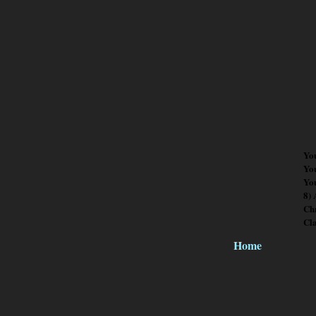
Yo
Yo
You
8)
Chr
Cl
Home