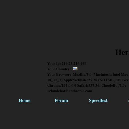
Her
Your Ip: 216.73.216.199
Your Country:
Your Browser: Mozilla/5.0 (Macintosh; Intel Mac
10_15_7) AppleWebKit/537.36 (KHTML, like Gec
Chrome/131.0.0.0 Safari/537.36; ClaudeBot/1.0;
+claudebot@anthropic.com)
Home
Forum
Speedtest