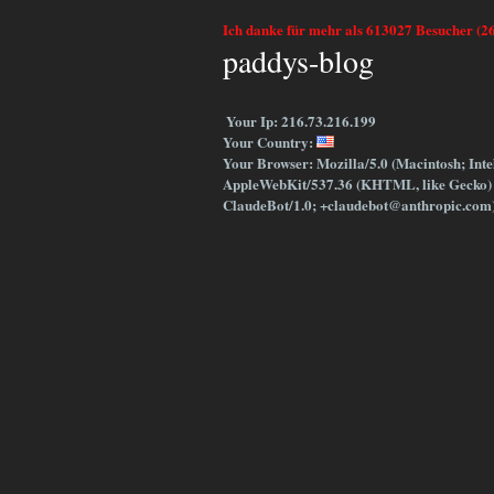
Ich danke für mehr als 613027 Besucher (2
paddys-blog
Your Ip: 216.73.216.199
Your Country:
Your Browser: Mozilla/5.0 (Macintosh; Int
AppleWebKit/537.36 (KHTML, like Gecko) 
ClaudeBot/1.0; +claudebot@anthropic.com