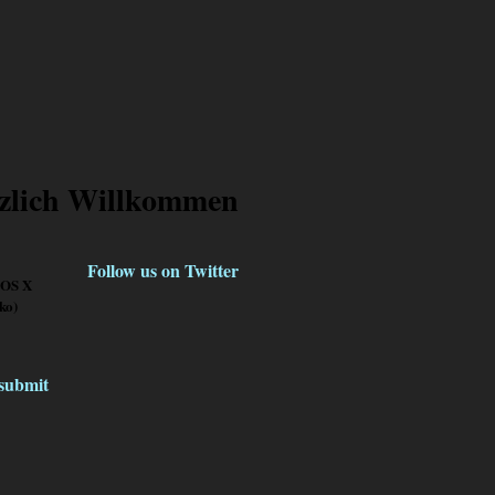
zlich Willkommen
Follow us on Twitter
 OS X
ko)
klicke
hier
submit
»
Mehr lesen