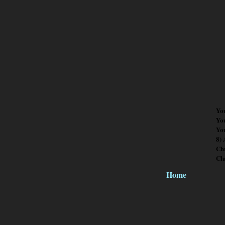
Yo
Yo
You
8)
Chr
Cl
Home