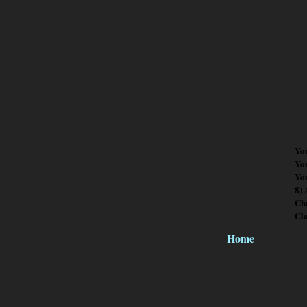
Yo
Yo
You
8)
Chr
Cl
Home