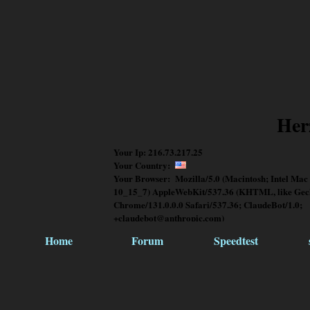
Her
Your Ip: 216.73.217.25
Your Country:
Your Browser: Mozilla/5.0 (Macintosh; Intel Mac
10_15_7) AppleWebKit/537.36 (KHTML, like Gec
Chrome/131.0.0.0 Safari/537.36; ClaudeBot/1.0;
+claudebot@anthropic.com)
Home
Forum
Speedtest