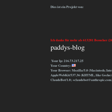
Dies ist ein Projekt von:
Ich danke für mehr als 613281 Besucher (2
paddys-blog
Your Ip: 216.73.217.25
Your Country:
Your Browser: Mozilla/5.0 (Macintosh; Int
AppleWebKit/537.36 (KHTML, like Gecko) 
ClaudeBot/1.0; +claudebot@anthropic.com