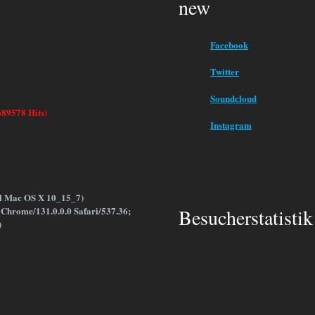
new
Facebook
Twitter
Soundcloud
689578 Hits)
Instagram
el Mac OS X 10_15_7)
Chrome/131.0.0.0 Safari/537.36;
Besucherstatistik
)