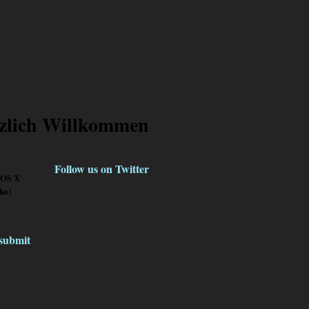
zlich Willkommen
Follow us on Twitter
 OS X
ko)
klicke
hier
submit
»
Mehr lesen