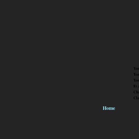
Yo
Yo
You
8)
Chr
Cl
Home