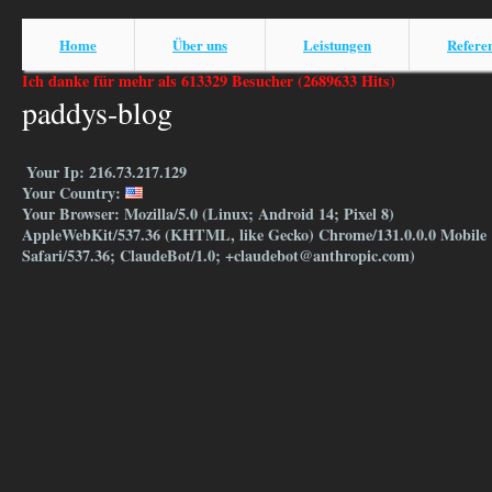
Home
Über uns
Leistungen
Refere
Ich danke für mehr als 613329 Besucher (2689633 Hits)
paddys-blog
Your Ip: 216.73.217.129
Your Country:
Your Browser: Mozilla/5.0 (Linux; Android 14; Pixel 8)
AppleWebKit/537.36 (KHTML, like Gecko) Chrome/131.0.0.0 Mobile
Safari/537.36; ClaudeBot/1.0; +claudebot@anthropic.com)