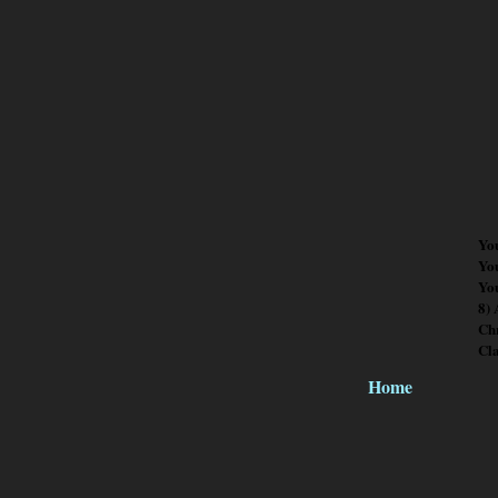
Yo
Yo
You
8)
Chr
Cl
Home