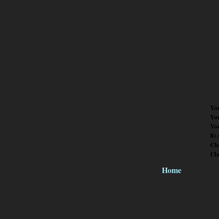
Yo
Yo
You
8)
Chr
Cl
Home