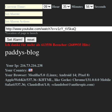
Current Time:
Hour
Minutes
Seconds
Set Alarm:
Set Alarm Action:
*Location of page to launch
Ich danke für mehr als 613558 Besucher (2689935 Hits)
paddys-blog
Your Ip: 216.73.216.238
Your Country:
Your Browser: Mozilla/5.0 (Linux; Android 14; Pixel 8)
AppleWebKit/537.36 (KHTML, like Gecko) Chrome/131.0.0.0 Mobile
Safari/537.36; ClaudeBot/1.0; +claudebot@anthropic.com)