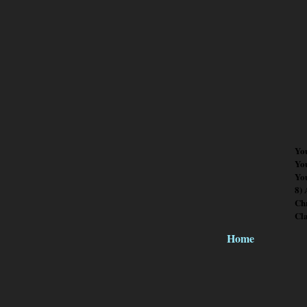
Yo
Yo
You
8)
Chr
Cl
Home