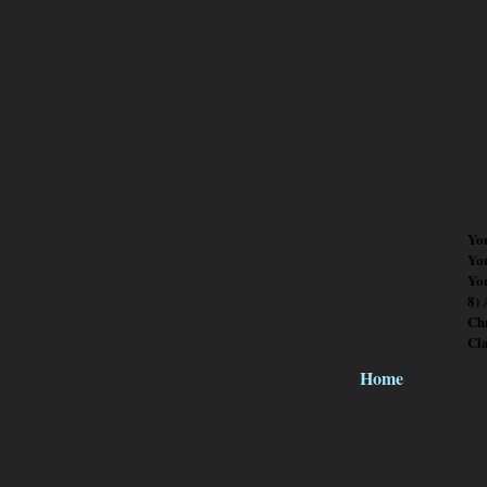
Yo
Yo
You
8)
Chr
Cl
Home