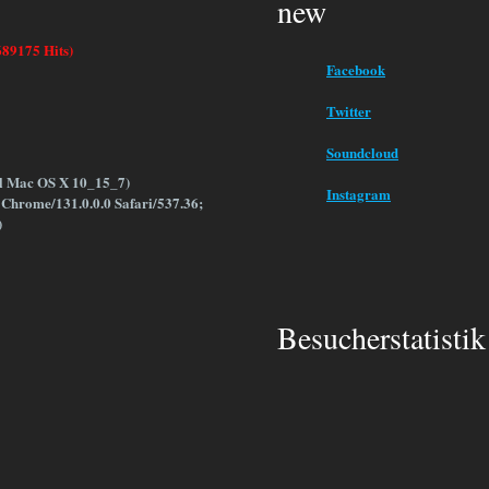
new
689175 Hits)
Facebook
Twitter
Soundcloud
el Mac OS X 10_15_7)
Instagram
Chrome/131.0.0.0 Safari/537.36;
)
Besucherstatistik