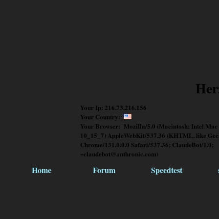
Her
Your Ip: 216.73.216.156
Your Country:
Your Browser: Mozilla/5.0 (Macintosh; Intel Mac
10_15_7) AppleWebKit/537.36 (KHTML, like Gec
Chrome/131.0.0.0 Safari/537.36; ClaudeBot/1.0;
+claudebot@anthropic.com)
Home
Forum
Speedtest