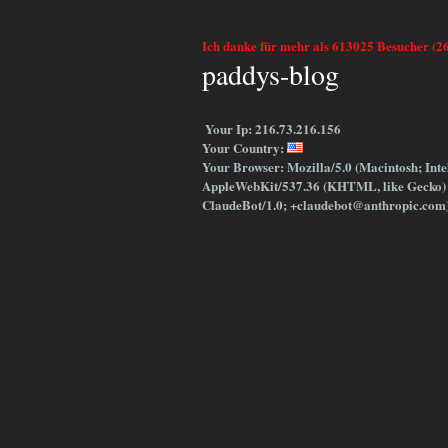
Ich danke für mehr als 613025 Besucher (2
paddys-blog
Your Ip: 216.73.216.156
Your Country:
Your Browser: Mozilla/5.0 (Macintosh; Int
AppleWebKit/537.36 (KHTML, like Gecko) 
ClaudeBot/1.0; +claudebot@anthropic.com