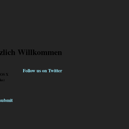
zlich Willkommen
Follow us on Twitter
 OS X
ko)
klicke
hier
submit
»
Mehr lesen