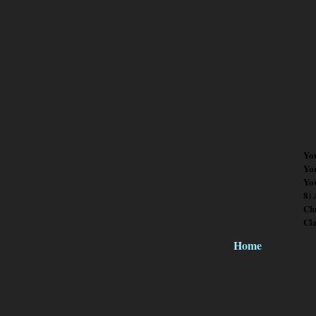
Yo
Yo
You
8)
Chr
Cl
Home