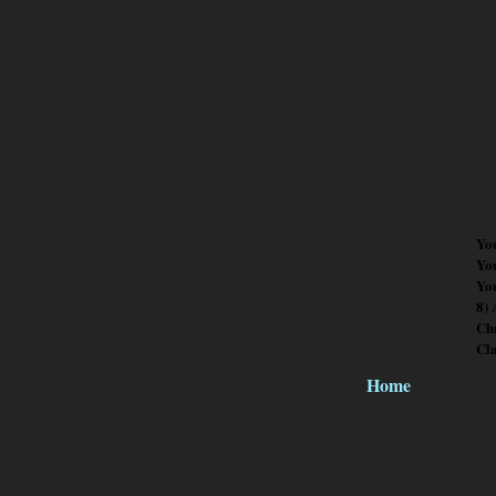
Yo
Yo
You
8)
Chr
Cl
Home